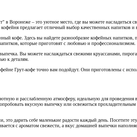
кт" в Воронеже – это уютное место, где вы можете насладиться
 кофейня предлагает отличный выбор качественных напитков и 
нный кофе. Здесь вы найдете разнообразие кофейных напитков, 
напитков, которые приготовят с любовью и профессионализмом.
я выпечка. Вы можете наслаждаться свежими круассанами, пирог
ью к деталям.
офейне Грут-кофе точно вам подойдут. Они приготовлены с испо
ютную и расслабленную атмосферу, идеальную для проведения вр
 попробовать вкусную выпечку или освежиться прохладительным 
и, это дарить себе маленькие радости каждый день. Посетите эт
ливается с ароматом свежести, а вкус домашней выпечки наполняе