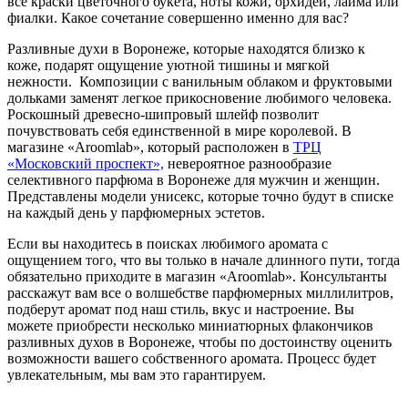
все краски цветочного букета, ноты кожи, орхидеи, лайма или
фиалки. Какое сочетание совершенно именно для вас?
Разливные духи в Воронеже, которые находятся близко к
коже, подарят ощущение уютной тишины и мягкой
нежности. Композиции с ванильным облаком и фруктовыми
дольками заменят легкое прикосновение любимого человека.
Роскошный древесно-шипровый шлейф позволит
почувствовать себя единственной в мире королевой. В
магазине «Aroomlab», который расположен в
ТРЦ
«Московский проспект»,
невероятное разнообразие
селективного парфюма в Воронеже для мужчин и женщин.
Представлены модели унисекс, которые точно будут в списке
на каждый день у парфюмерных эстетов.
Если вы находитесь в поисках любимого аромата с
ощущением того, что вы только в начале длинного пути, тогда
обязательно приходите в магазин «Aroomlab». Консультанты
расскажут вам все о волшебстве парфюмерных миллилитров,
подберут аромат под наш стиль, вкус и настроение. Вы
можете приобрести несколько миниатюрных флакончиков
разливных духов в Воронеже, чтобы по достоинству оценить
возможности вашего собственного аромата. Процесс будет
увлекательным, мы вам это гарантируем.